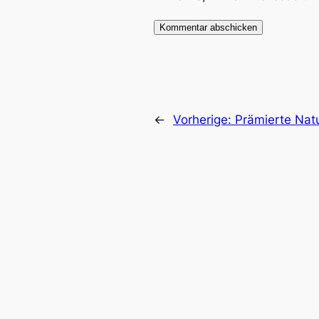
←
Vorherige:
Prämierte Nat