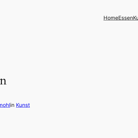
Home
Essen
K
in
mohl
in
Kunst