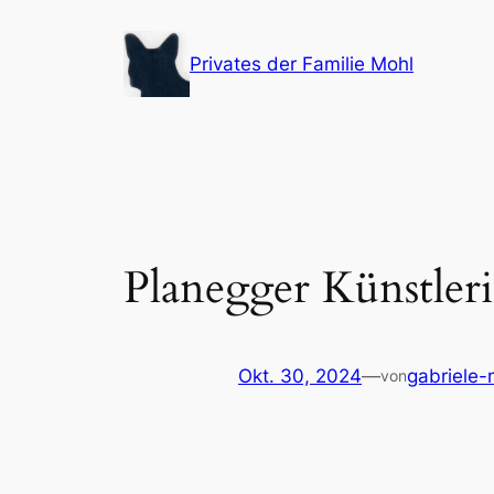
Zum
Inhalt
Privates der Familie Mohl
springen
Planegger Künstler
Okt. 30, 2024
—
gabriele-
von