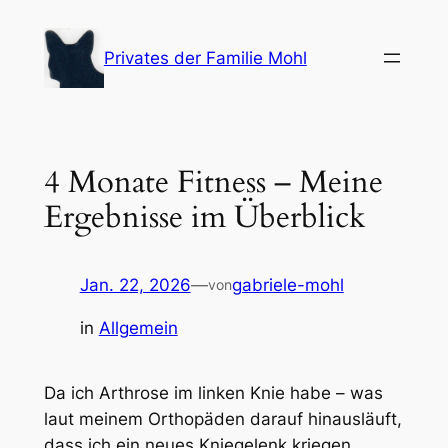
Zum
Inhalt
Privates der Familie Mohl
springen
4 Monate Fitness – Meine
Ergebnisse im Überblick
Jan. 22, 2026
—
gabriele-mohl
von
in
Allgemein
Da ich Arthrose im linken Knie habe – was
laut meinem Orthopäden darauf hinausläuft,
dass ich ein neues Kniegelenk kriegen