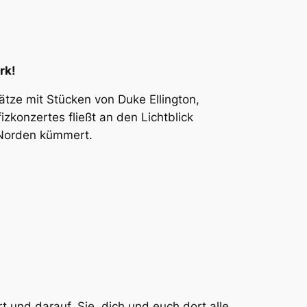
rk!
tze mit Stücken von Duke Ellington,
zkonzertes fließt an den Lichtblick
r Norden kümmert.
 und darauf, Sie, dich und euch dort alle