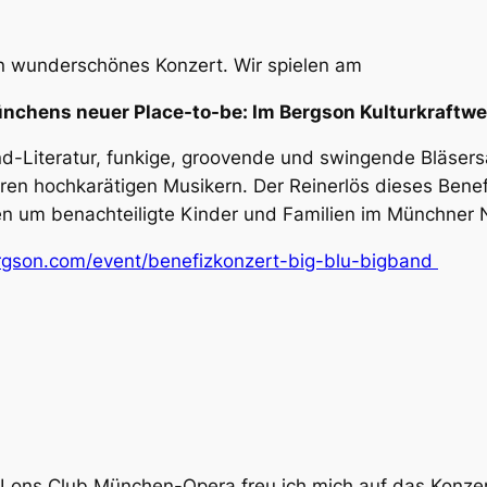
ein wunderschönes Konzert. Wir spielen am
nchens neuer Place-to-be: Im Bergson Kulturkraftwe
d-Literatur, funkige, groovende und swingende Bläsersä
en hochkarätigen Musikern. Der Reinerlös dieses Benefi
hren um benachteiligte Kinder und Familien im Münchne
rgson.com/event/benefizkonzert-big-blu-bigband
 Lons Club München-Opera freu ich mich auf das Konzert