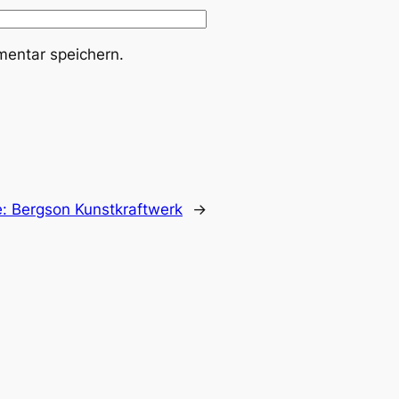
entar speichern.
e:
Bergson Kunstkraftwerk
→