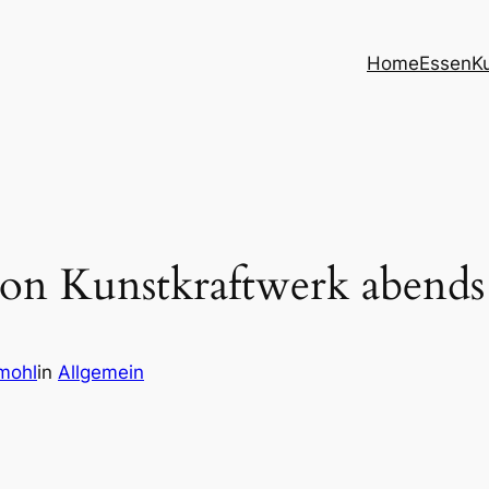
Home
Essen
K
on Kunstkraftwerk abends
mohl
in
Allgemein