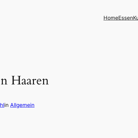
Home
Essen
K
en Haaren
hl
in
Allgemein